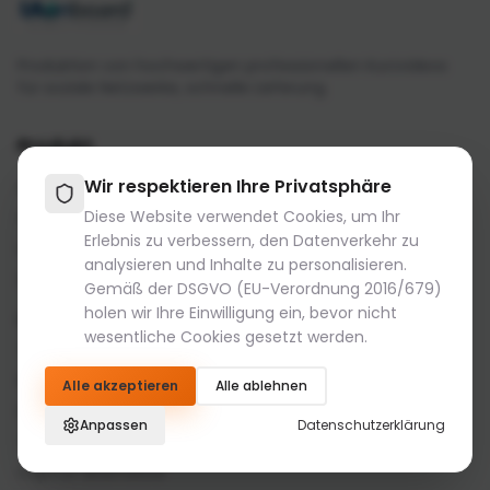
Produktion von hochwertigen professionellen Kurzvideos
für soziale Netzwerke, schnelle Lieferung.
Produkt
Wir respektieren Ihre Privatsphäre
Preise
Diese Website verwendet Cookies, um Ihr
Wie es funktioniert
Erlebnis zu verbessern, den Datenverkehr zu
FAQ
analysieren und Inhalte zu personalisieren.
Servicestatus
Gemäß der DSGVO (EU-Verordnung 2016/679)
holen wir Ihre Einwilligung ein, bevor nicht
Leitfäden
wesentliche Cookies gesetzt werden.
TikTok & Reels
Restaurant Reels
Alle akzeptieren
Alle ablehnen
E-Commerce Shorts
Anpassen
Datenschutzerklärung
TikTok KMU
CapCut Alternative