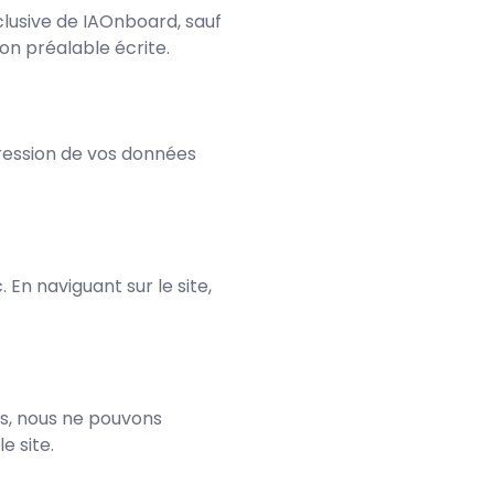
clusive de IAOnboard, sauf
on préalable écrite.
pression de vos données
. En naviguant sur le site,
is, nous ne pouvons
e site.