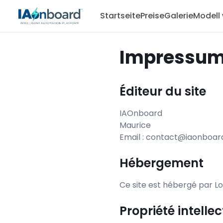
Startseite
Preise
Galerie
Modell
Impressu
Éditeur du site
IAOnboard
Maurice
Email : contact@iaonboa
Hébergement
Ce site est hébergé par L
Propriété intellec