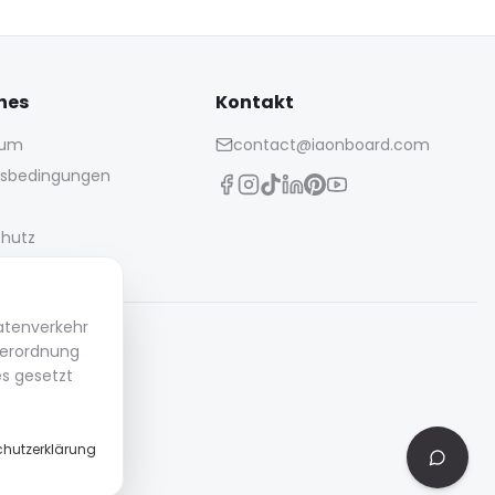
hes
Kontakt
sum
contact@iaonboard.com
gsbedingungen
hutz
Datenverkehr
Verordnung
es gesetzt
ufbewahrt.
ie.
hutzerklärung