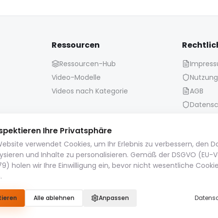
Ressourcen
Rechtlic
Ressourcen-Hub
Impres
Video-Modelle
Nutzun
Videos nach Kategorie
AGB
Datensc
spektieren Ihre Privatsphäre
ebsite verwendet Cookies, um Ihr Erlebnis zu verbessern, den 
Aufbewahrungsrichtlinie:
lysieren und Inhalte zu personalisieren. Gemäß der DSGVO (EU-
9) holen wir Ihre Einwilligung ein, bevor nicht wesentliche Cooki
eien (Bilder, Videos, Audiodateien usw.) werden 14 Tage lang a
.
tte laden Sie Ihre wichtigen Dateien herunter und speichern Sie s
tieren
Alle ablehnen
© 2026 IAOnboard. Alle Rechte vorbehalten.
Anpassen
Datensc