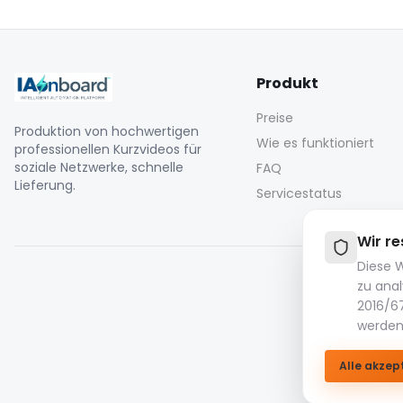
Produkt
Preise
Produktion von hochwertigen
Wie es funktioniert
professionellen Kurzvideos für
soziale Netzwerke, schnelle
FAQ
Lieferung.
Servicestatus
Wir re
Diese W
zu ana
2016/67
Mediendat
werden
Bi
Alle akzep