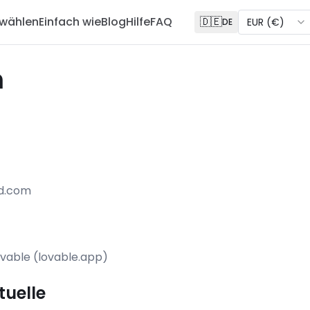
 wählen
Einfach wie
Blog
Hilfe
FAQ
🇩🇪
EUR
(
€
)
DE
m
rd.com
ovable (lovable.app)
tuelle