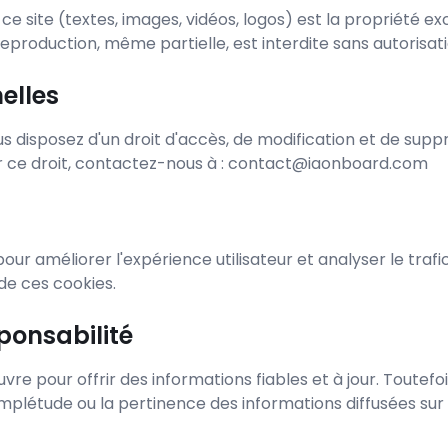
e site (textes, images, vidéos, logos) est la propriété ex
eproduction, même partielle, est interdite sans autorisati
elles
s disposez d'un droit d'accès, de modification et de sup
r ce droit, contactez-nous à : contact@iaonboard.com
pour améliorer l'expérience utilisateur et analyser le trafic
 de ces cookies.
ponsabilité
e pour offrir des informations fiables et à jour. Toutefo
omplétude ou la pertinence des informations diffusées sur l