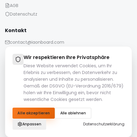
AGB
Datenschutz
Kontakt
contact@iaonboard.com
Wir respektieren Ihre Privatsphäre
Diese Website verwendet Cookies, um Ihr
Erlebnis zu verbessern, den Datenverkehr zu
analysieren und Inhalte zu personalisieren.
Aufbewahrungsrichtlinie:
Gemäß der DSGVO (EU-Verordnung 2016/679)
Mediendateien (Bilder, Videos, Audiodateien usw.) werden
holen wir Ihre Einwilligung ein, bevor nicht
14 Tage lang aufbewahrt.
wesentliche Cookies gesetzt werden.
Bitte laden Sie Ihre wichtigen Dateien herunter und
speichern Sie sie.
Alle akzeptieren
Alle ablehnen
© 2026 IAOnboard. Alle Rechte vorbehalten.
Anpassen
Datenschutzerklärung