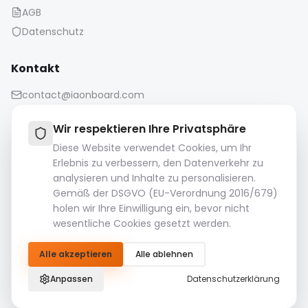
AGB
Datenschutz
Kontakt
contact@iaonboard.com
Wir respektieren Ihre Privatsphäre
Diese Website verwendet Cookies, um Ihr
Erlebnis zu verbessern, den Datenverkehr zu
analysieren und Inhalte zu personalisieren.
Aufbewahrungsrichtlinie:
Gemäß der DSGVO (EU-Verordnung 2016/679)
Mediendateien (Bilder, Videos, Audiodateien usw.) werden
holen wir Ihre Einwilligung ein, bevor nicht
14 Tage lang aufbewahrt.
wesentliche Cookies gesetzt werden.
Bitte laden Sie Ihre wichtigen Dateien herunter und
speichern Sie sie.
Alle akzeptieren
Alle ablehnen
© 2026 IAOnboard. Alle Rechte vorbehalten.
Anpassen
Datenschutzerklärung