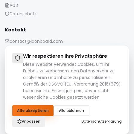
AGB
Datenschutz
Kontakt
contact@iaonboard.com
Wir respektieren Ihre Privatsphäre
Diese Website verwendet Cookies, um Ihr
Erlebnis zu verbessern, den Datenverkehr zu
analysieren und Inhalte zu personalisieren.
Aufbewahrungsrichtlinie:
Gemäß der DSGVO (EU-Verordnung 2016/679)
Mediendateien (Bilder, Videos, Audiodateien usw.) werden
holen wir Ihre Einwilligung ein, bevor nicht
14 Tage lang aufbewahrt.
wesentliche Cookies gesetzt werden.
Bitte laden Sie Ihre wichtigen Dateien herunter und
speichern Sie sie.
Alle akzeptieren
Alle ablehnen
© 2026 IAOnboard. Alle Rechte vorbehalten.
Anpassen
Datenschutzerklärung