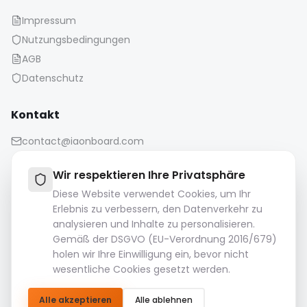
Impressum
Nutzungsbedingungen
AGB
Datenschutz
Kontakt
contact@iaonboard.com
Wir respektieren Ihre Privatsphäre
Diese Website verwendet Cookies, um Ihr
Erlebnis zu verbessern, den Datenverkehr zu
analysieren und Inhalte zu personalisieren.
Aufbewahrungsrichtlinie:
Gemäß der DSGVO (EU-Verordnung 2016/679)
Mediendateien (Bilder, Videos, Audiodateien usw.) werden
holen wir Ihre Einwilligung ein, bevor nicht
14 Tage lang aufbewahrt.
wesentliche Cookies gesetzt werden.
Bitte laden Sie Ihre wichtigen Dateien herunter und
speichern Sie sie.
Alle akzeptieren
Alle ablehnen