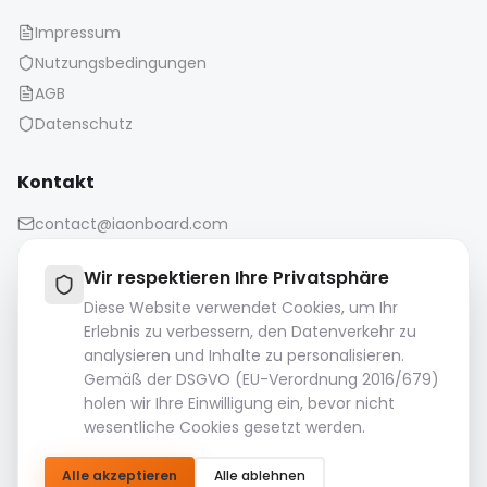
Impressum
Nutzungsbedingungen
AGB
Datenschutz
Kontakt
contact@iaonboard.com
Wir respektieren Ihre Privatsphäre
Diese Website verwendet Cookies, um Ihr
Erlebnis zu verbessern, den Datenverkehr zu
analysieren und Inhalte zu personalisieren.
Aufbewahrungsrichtlinie:
Gemäß der DSGVO (EU-Verordnung 2016/679)
Mediendateien (Bilder, Videos, Audiodateien usw.) werden
holen wir Ihre Einwilligung ein, bevor nicht
14 Tage lang aufbewahrt.
wesentliche Cookies gesetzt werden.
Bitte laden Sie Ihre wichtigen Dateien herunter und
speichern Sie sie.
Alle akzeptieren
Alle ablehnen