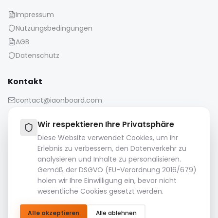
Impressum
Nutzungsbedingungen
AGB
Datenschutz
Kontakt
contact@iaonboard.com
Wir respektieren Ihre Privatsphäre
Diese Website verwendet Cookies, um Ihr
Erlebnis zu verbessern, den Datenverkehr zu
analysieren und Inhalte zu personalisieren.
Aufbewahrungsrichtlinie:
Gemäß der DSGVO (EU-Verordnung 2016/679)
Mediendateien (Bilder, Videos, Audiodateien usw.) werden
holen wir Ihre Einwilligung ein, bevor nicht
14 Tage lang aufbewahrt.
wesentliche Cookies gesetzt werden.
Bitte laden Sie Ihre wichtigen Dateien herunter und
speichern Sie sie.
Alle akzeptieren
Alle ablehnen