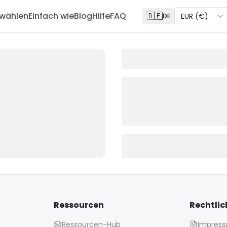
 wählen
Einfach wie
Blog
Hilfe
FAQ
🇩🇪
EUR
(
€
)
DE
Ressourcen
Rechtlic
Ressourcen-Hub
Impres