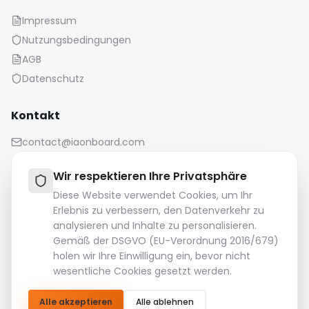
Impressum
Nutzungsbedingungen
AGB
Datenschutz
Kontakt
contact@iaonboard.com
Wir respektieren Ihre Privatsphäre
Diese Website verwendet Cookies, um Ihr
Erlebnis zu verbessern, den Datenverkehr zu
analysieren und Inhalte zu personalisieren.
Aufbewahrungsrichtlinie:
Gemäß der DSGVO (EU-Verordnung 2016/679)
Mediendateien (Bilder, Videos, Audiodateien usw.) werden
holen wir Ihre Einwilligung ein, bevor nicht
14 Tage lang aufbewahrt.
wesentliche Cookies gesetzt werden.
Bitte laden Sie Ihre wichtigen Dateien herunter und
speichern Sie sie.
Alle akzeptieren
Alle ablehnen