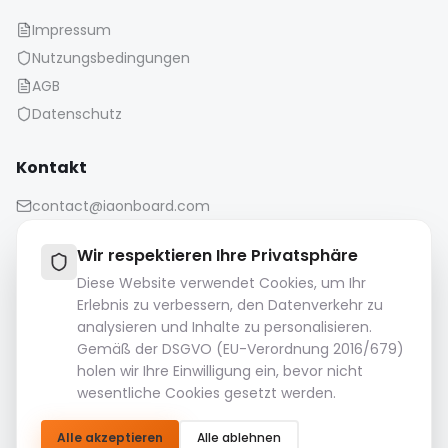
Impressum
Nutzungsbedingungen
AGB
Datenschutz
Kontakt
contact@iaonboard.com
Wir respektieren Ihre Privatsphäre
Diese Website verwendet Cookies, um Ihr
Erlebnis zu verbessern, den Datenverkehr zu
analysieren und Inhalte zu personalisieren.
Aufbewahrungsrichtlinie:
Gemäß der DSGVO (EU-Verordnung 2016/679)
Mediendateien (Bilder, Videos, Audiodateien usw.) werden
holen wir Ihre Einwilligung ein, bevor nicht
14 Tage lang aufbewahrt.
wesentliche Cookies gesetzt werden.
Bitte laden Sie Ihre wichtigen Dateien herunter und
speichern Sie sie.
Alle akzeptieren
Alle ablehnen