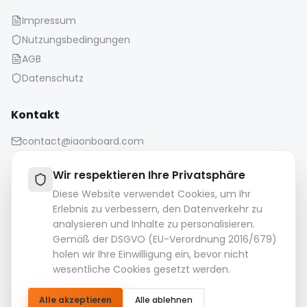
Impressum
Nutzungsbedingungen
AGB
Datenschutz
Kontakt
contact@iaonboard.com
Wir respektieren Ihre Privatsphäre
Diese Website verwendet Cookies, um Ihr
Erlebnis zu verbessern, den Datenverkehr zu
analysieren und Inhalte zu personalisieren.
Aufbewahrungsrichtlinie:
Gemäß der DSGVO (EU-Verordnung 2016/679)
Mediendateien (Bilder, Videos, Audiodateien usw.) werden
holen wir Ihre Einwilligung ein, bevor nicht
14 Tage lang aufbewahrt.
wesentliche Cookies gesetzt werden.
Bitte laden Sie Ihre wichtigen Dateien herunter und
speichern Sie sie.
Alle akzeptieren
Alle ablehnen