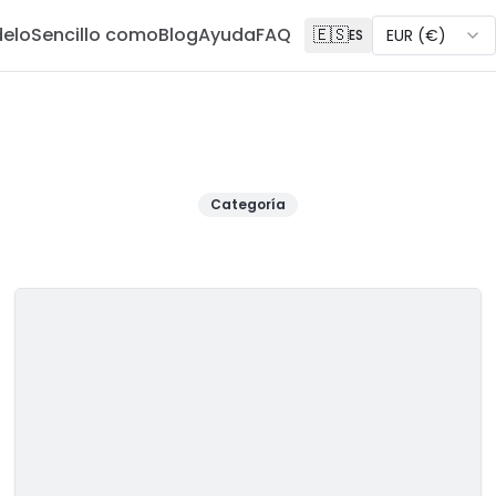
delo
Sencillo como
Blog
Ayuda
FAQ
🇪🇸
EUR
(
€
)
ES
Categoría