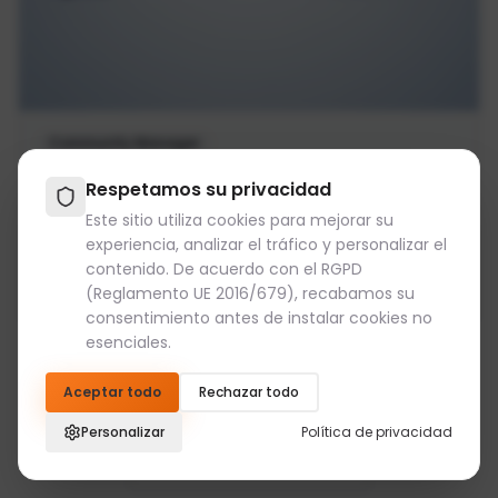
Community Manager
Estrategia de Vídeo Publicitario para
Respetamos su privacidad
Directivos
Este sitio utiliza cookies para mejorar su
Optimice su crecimiento y visibilidad en redes
experiencia, analizar el tráfico y personalizar el
sociales mediante la creación de vídeos publicitarios
contenido. De acuerdo con el RGPD
automatizados con IA para su empresa.
(Reglamento UE 2016/679), recabamos su
5 abr 2026
consentimiento antes de instalar cookies no
esenciales.
Aceptar todo
Rechazar todo
Personalizar
Política de privacidad
Volver al blog