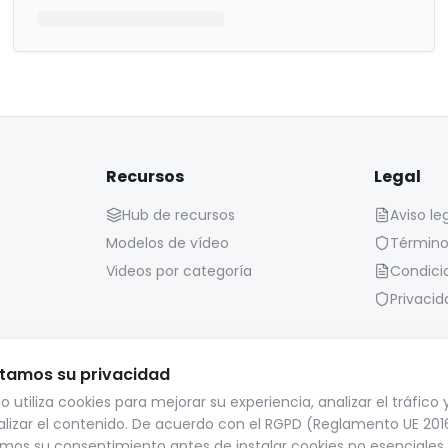
Recursos
Legal
Hub de recursos
Aviso le
Modelos de vídeo
Término
Videos por categoría
Condici
Privacid
tamos su privacidad
Política de conservación:
tio utiliza cookies para mejorar su experiencia, analizar el tráfico 
alizar el contenido. De acuerdo con el RGPD (Reglamento UE 201
timedia (imágenes, vídeos, archivos de audio, etc.) se conservan
mos su consentimiento antes de instalar cookies no esenciales.