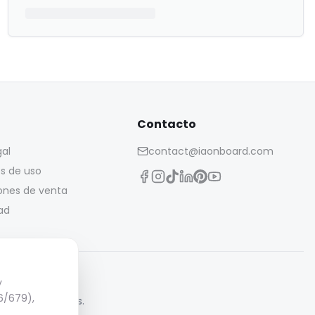
Contacto
gal
contact@iaonboard.com
s de uso
ones de venta
ad
y
6/679),
 durante 14 días.