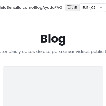
delo
Sencillo como
Blog
Ayuda
FAQ
🇪🇸
EUR
(
€
)
ES
Blog
utoriales y casos de uso para crear videos publicit