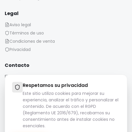
Legal
Aviso legal
Términos de uso
Condiciones de venta
Privacidad
Contacto
contact@iaonboard.com
Respetamos su privacidad
Este sitio utiliza cookies para mejorar su
experiencia, analizar el tráfico y personalizar el
contenido. De acuerdo con el RGPD
(Reglamento UE 2016/679), recabamos su
Política de conservación:
consentimiento antes de instalar cookies no
Los archivos multimedia (imágenes, vídeos, archivos de
esenciales.
audio, etc.) se conservan durante 14 días.