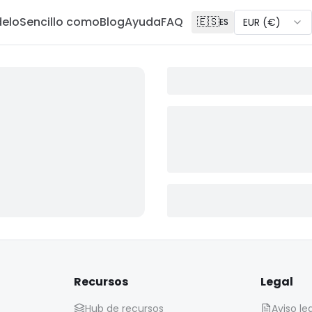
delo
Sencillo como
Blog
Ayuda
FAQ
🇪🇸
EUR
(
€
)
ES
Recursos
Legal
Hub de recursos
Aviso le