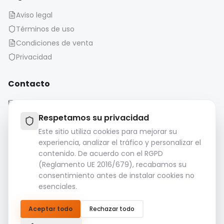
Aviso legal
Términos de uso
Condiciones de venta
Privacidad
Contacto
contact@iaonboard.com
Respetamos su privacidad
Este sitio utiliza cookies para mejorar su
experiencia, analizar el tráfico y personalizar el
contenido. De acuerdo con el RGPD
(Reglamento UE 2016/679), recabamos su
Política de conservación:
consentimiento antes de instalar cookies no
Los archivos multimedia (imágenes, vídeos, archivos de
esenciales.
audio, etc.) se conservan durante 14 días.
Por favor, descargue y guarde sus archivos importantes.
Aceptar todo
Rechazar todo