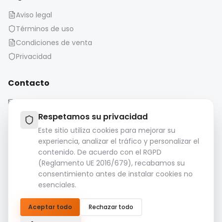
Aviso legal
Términos de uso
Condiciones de venta
Privacidad
Contacto
contact@iaonboard.com
Respetamos su privacidad
Este sitio utiliza cookies para mejorar su
experiencia, analizar el tráfico y personalizar el
contenido. De acuerdo con el RGPD
(Reglamento UE 2016/679), recabamos su
Política de conservación:
consentimiento antes de instalar cookies no
Los archivos multimedia (imágenes, vídeos, archivos de
esenciales.
audio, etc.) se conservan durante 14 días.
Por favor, descargue y guarde sus archivos importantes.
Aceptar todo
Rechazar todo