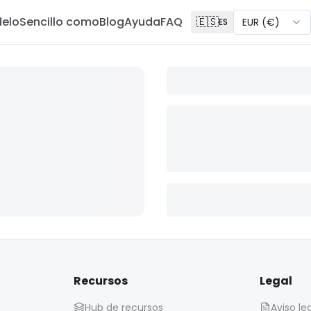
delo
Sencillo como
Blog
Ayuda
FAQ
🇪🇸
EUR
(
€
)
ES
Recursos
Legal
Hub de recursos
Aviso le