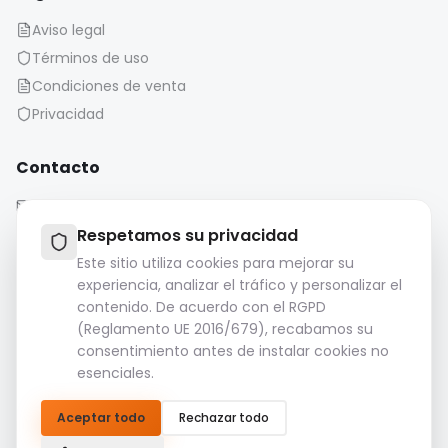
Aviso legal
Términos de uso
Condiciones de venta
Privacidad
Contacto
contact@iaonboard.com
Respetamos su privacidad
Este sitio utiliza cookies para mejorar su
experiencia, analizar el tráfico y personalizar el
contenido. De acuerdo con el RGPD
(Reglamento UE 2016/679), recabamos su
Política de conservación:
consentimiento antes de instalar cookies no
Los archivos multimedia (imágenes, vídeos, archivos de
esenciales.
audio, etc.) se conservan durante 14 días.
Por favor, descargue y guarde sus archivos importantes.
Aceptar todo
Rechazar todo