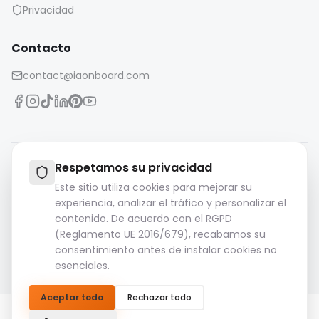
Privacidad
Contacto
contact@iaonboard.com
Respetamos su privacidad
Política de conservación:
Este sitio utiliza cookies para mejorar su
Los archivos multimedia (imágenes, vídeos, archivos de
experiencia, analizar el tráfico y personalizar el
audio, etc.) se conservan durante 14 días.
contenido. De acuerdo con el RGPD
Por favor, descargue y guarde sus archivos importantes.
(Reglamento UE 2016/679), recabamos su
consentimiento antes de instalar cookies no
© 2026 IAOnboard. Todos los derechos reservados.
esenciales.
Aceptar todo
Rechazar todo