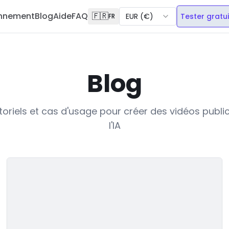
onnement
Blog
Aide
FAQ
🇫🇷
EUR
(
€
)
Tester gratu
FR
Blog
toriels et cas d'usage pour créer des vidéos publi
l'IA