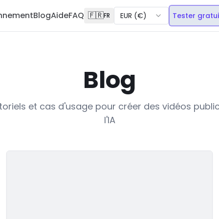
onnement
Blog
Aide
FAQ
🇫🇷
EUR
(
€
)
Tester gratu
FR
Blog
toriels et cas d'usage pour créer des vidéos publi
l'IA