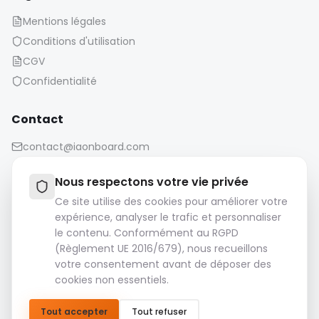
Mentions légales
Conditions d'utilisation
CGV
Confidentialité
Contact
contact@iaonboard.com
Nous respectons votre vie privée
Ce site utilise des cookies pour améliorer votre
expérience, analyser le trafic et personnaliser
le contenu. Conformément au RGPD
Politique de conservation :
(Règlement UE 2016/679), nous recueillons
Les fichiers multimédias (images, vidéos, fichiers audio,
votre consentement avant de déposer des
etc.) sont conservés pendant 14 jours.
cookies non essentiels.
Veuillez télécharger et sauvegarder vos fichiers
importants.
Tout accepter
Tout refuser