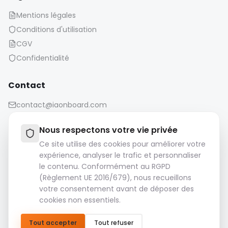
Mentions légales
Conditions d'utilisation
CGV
Confidentialité
Contact
contact@iaonboard.com
Nous respectons votre vie privée
Ce site utilise des cookies pour améliorer votre
expérience, analyser le trafic et personnaliser
le contenu. Conformément au RGPD
Politique de conservation :
(Règlement UE 2016/679), nous recueillons
Les fichiers multimédias (images, vidéos, fichiers audio,
votre consentement avant de déposer des
etc.) sont conservés pendant 14 jours.
cookies non essentiels.
Veuillez télécharger et sauvegarder vos fichiers
importants.
Tout accepter
Tout refuser