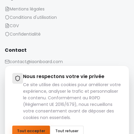
Mentions légales
Conditions d'utilisation
CGV
Confidentialité
Contact
contact@iaonboard.com
Nous respectons votre vie privée
Ce site utilise des cookies pour améliorer votre
expérience, analyser le trafic et personnaliser
le contenu. Conformément au RGPD
Politique de conservation :
(Règlement UE 2016/679), nous recueillons
Les fichiers multimédias (images, vidéos, fichiers audio,
votre consentement avant de déposer des
etc.) sont conservés pendant 14 jours.
cookies non essentiels.
Veuillez télécharger et sauvegarder vos fichiers
importants.
Tout accepter
Tout refuser