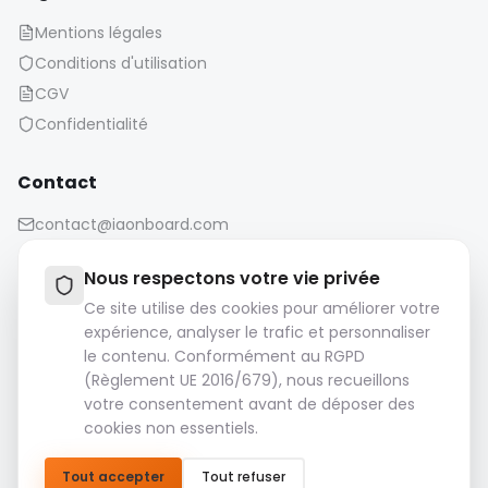
Mentions légales
Conditions d'utilisation
CGV
Confidentialité
Contact
contact@iaonboard.com
Nous respectons votre vie privée
Ce site utilise des cookies pour améliorer votre
expérience, analyser le trafic et personnaliser
le contenu. Conformément au RGPD
Politique de conservation :
(Règlement UE 2016/679), nous recueillons
Les fichiers multimédias (images, vidéos, fichiers audio,
votre consentement avant de déposer des
etc.) sont conservés pendant 14 jours.
cookies non essentiels.
Veuillez télécharger et sauvegarder vos fichiers
importants.
Tout accepter
Tout refuser