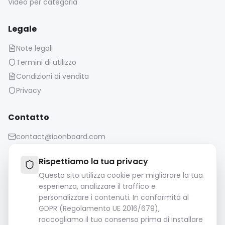
Video per categoria
Legale
Note legali
Termini di utilizzo
Condizioni di vendita
Privacy
Contatto
contact@iaonboard.com
Rispettiamo la tua privacy
Questo sito utilizza cookie per migliorare la tua
esperienza, analizzare il traffico e
personalizzare i contenuti. In conformità al
Politica di conservazione:
GDPR (Regolamento UE 2016/679),
I file multimediali (immagini, video, file audio, ecc.)
raccogliamo il tuo consenso prima di installare