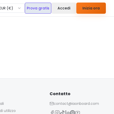
EUR
(
€
)
Prova gratis
Accedi
Inizia ora
Contatto
ali
contact@iaonboard.com
i utilizzo