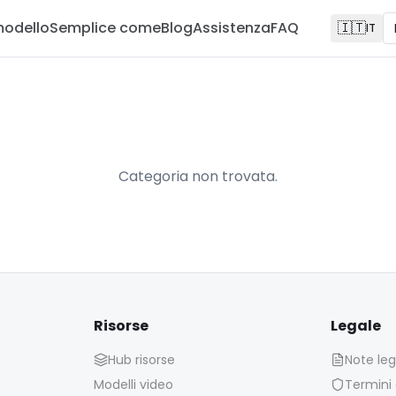
modello
Semplice come
Blog
Assistenza
FAQ
🇮🇹
IT
Categoria non trovata.
Risorse
Legale
Hub risorse
Note leg
Modelli video
Termini d