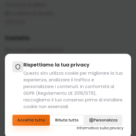
Termini di utilizzo
Condizioni di vendita
Privacy
Contatto
contact@iaonboard.com
Rispettiamo la tua privacy
Questo sito utilizza cookie per migliorare la tua
esperienza, analizzare il traffico e
personalizzare i contenuti. In conformità al
Politica di conservazione:
GDPR (Regolamento UE 2016/679),
I file multimediali (immagini, video, file audio, ecc.)
raccogliamo il tuo consenso prima di installare
vengono conservati per 14 giorni.
cookie non essenziali.
Si prega di scaricare e salvare i file importanti.
Accetta tutto
Rifiuta tutto
Personalizza
© 2026 IAOnboard. Tutti i diritti riservati.
Informativa sulla privacy