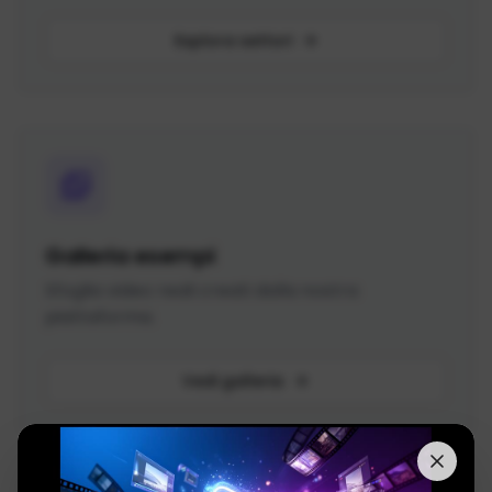
Esplora settori
Galleria esempi
Sfoglia video reali creati dalla nostra
piattaforma.
Vedi galleria