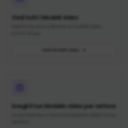
Vedi tutti i Modelli video
Esplora la nostra libreria di modelli video
pronti all'uso.
Vedi Modelli video
Scegli il tuo Modello video per settore
Scopri esempi e raccomandazioni adatti al tuo
settore.