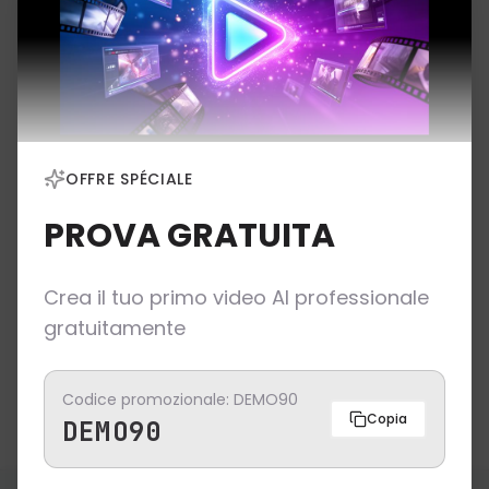
IA di ultima generazione
Video generati da modelli IA avanzati
OFFRE SPÉCIALE
PROVA GRATUITA
Adatto al tuo settore
Template ottimizzati per settore di attività
Crea il tuo primo video AI professionale
gratuitamente
Personalizzabile
Adatta ogni video alla tua identità di marca
Codice promozionale: DEMO90
Copia
DEMO90