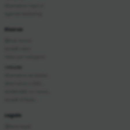
Alternativa CapCut
Agenzie Marketing
Risorse
Hub risorse
Modelli video
Video per categoria
Guide
Alternativa ad Adobe…
Alternativa a VEED…
IAONBOARD vs Canva…
Modelli di Reels…
Legale
Note legali