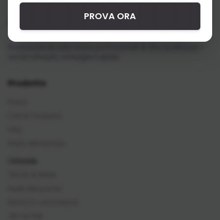
PROVA ORA
Produzione di video brevi professionali di alta qualità per i
social network, consegna rapida.
Prodotto
Prezzi
Come funziona
FAQ
Stato del servizio
Guide
TikTok & Reels
Reels Ristorante
Shorts E-commerce
TikTok PMI