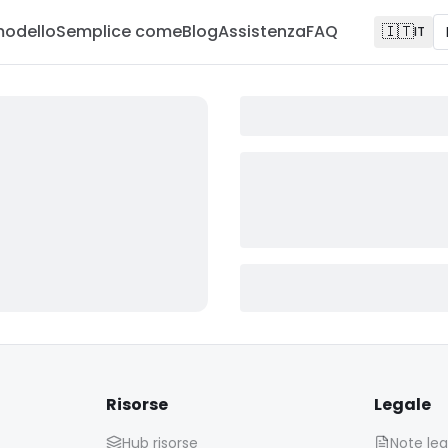
modello
Semplice come
Blog
Assistenza
FAQ
🇮🇹
IT
Risorse
Legale
Hub risorse
Note leg