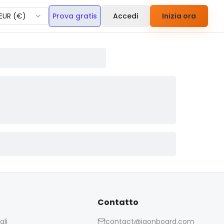
EUR
(
€
)
Prova gratis
Accedi
Inizia ora
Contatto
ali
contact@iaonboard.com