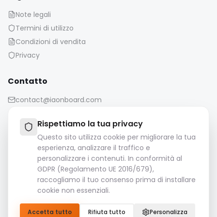
Note legali
Termini di utilizzo
Condizioni di vendita
Privacy
Contatto
contact@iaonboard.com
Rispettiamo la tua privacy
Questo sito utilizza cookie per migliorare la tua
esperienza, analizzare il traffico e
personalizzare i contenuti. In conformità al
Politica di conservazione:
GDPR (Regolamento UE 2016/679),
I file multimediali (immagini, video, file audio, ecc.)
raccogliamo il tuo consenso prima di installare
vengono conservati per 14 giorni.
cookie non essenziali.
Si prega di scaricare e salvare i file importanti.
Accetta tutto
Rifiuta tutto
Personalizza