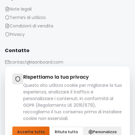
Note legali
Termini di utilizzo
Condizioni di vendita
Privacy
Contatto
contact@iaonboard.com
Rispettiamo la tua privacy
Questo sito utilizza cookie per migliorare la tua
esperienza, analizzare il traffico e
personalizzare i contenuti. In conformità al
Politica di conservazione:
GDPR (Regolamento UE 2016/679),
I file multimediali (immagini, video, file audio, ecc.)
raccogliamo il tuo consenso prima di installare
vengono conservati per 14 giorni.
cookie non essenziali.
Si prega di scaricare e salvare i file importanti.
Accetta tutto
Rifiuta tutto
Personalizza