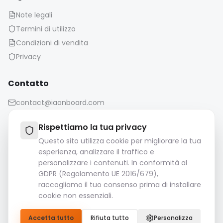
Note legali
Termini di utilizzo
Condizioni di vendita
Privacy
Contatto
contact@iaonboard.com
Rispettiamo la tua privacy
Questo sito utilizza cookie per migliorare la tua
esperienza, analizzare il traffico e
personalizzare i contenuti. In conformità al
Politica di conservazione:
GDPR (Regolamento UE 2016/679),
I file multimediali (immagini, video, file audio, ecc.)
raccogliamo il tuo consenso prima di installare
vengono conservati per 14 giorni.
cookie non essenziali.
Si prega di scaricare e salvare i file importanti.
Accetta tutto
Rifiuta tutto
Personalizza