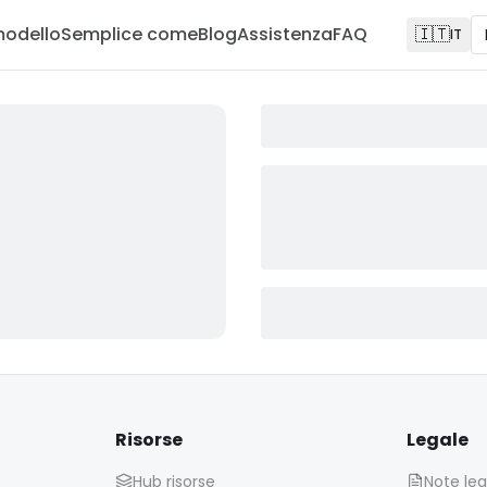
modello
Semplice come
Blog
Assistenza
FAQ
🇮🇹
IT
Risorse
Legale
Hub risorse
Note leg