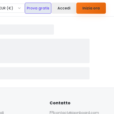
EUR
(
€
)
Prova gratis
Accedi
Inizia ora
Contatto
ali
contact@iaonboard.com