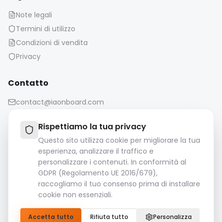
Note legali
Termini di utilizzo
Condizioni di vendita
Privacy
Contatto
contact@iaonboard.com
Rispettiamo la tua privacy
Questo sito utilizza cookie per migliorare la tua
esperienza, analizzare il traffico e
personalizzare i contenuti. In conformità al
Politica di conservazione:
GDPR (Regolamento UE 2016/679),
I file multimediali (immagini, video, file audio, ecc.)
raccogliamo il tuo consenso prima di installare
vengono conservati per 14 giorni.
cookie non essenziali.
Si prega di scaricare e salvare i file importanti.
Accetta tutto
Rifiuta tutto
Personalizza