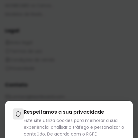
IAONBOARD vs Canva…
Modelos de Reels…
Legal
Aviso legal
Termos de uso
Condições de venda
Privacidade
Contato
contact@iaonboard.com
Respeitamos a sua privacidade
Este site utiliza cookies para melhorar a sua
experiência, analisar o tráfego e personalizar o
conteúdo. De acordo com o RGPD