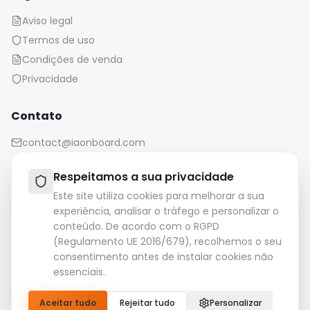
Aviso legal
Termos de uso
Condições de venda
Privacidade
Contato
contact@iaonboard.com
Respeitamos a sua privacidade
Este site utiliza cookies para melhorar a sua
experiência, analisar o tráfego e personalizar o
conteúdo. De acordo com o RGPD
Política de retenção:
(Regulamento UE 2016/679), recolhemos o seu
Os arquivos de mídia (imagens, vídeos, arquivos de áudio,
consentimento antes de instalar cookies não
etc.) são mantidos por 14 dias.
essenciais.
Por favor, baixe e salve seus arquivos importantes.
Aceitar tudo
Rejeitar tudo
Personalizar