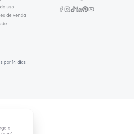
de uso
es de venda
dade
 por 14 dias.
fego e