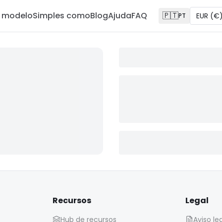
m modelo
Simples como
Blog
Ajuda
FAQ
🇵🇹
EUR
(
€
PT
Recursos
Legal
Hub de recursos
Aviso le