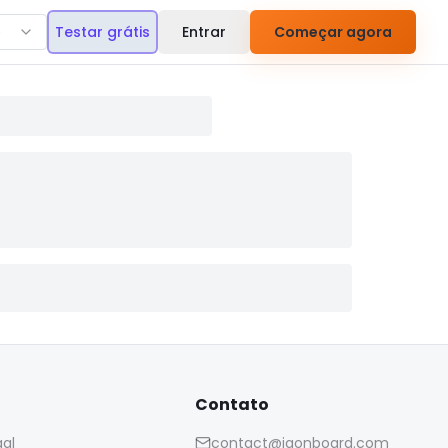
)
Testar grátis
Entrar
Começar agora
Contato
gal
contact@iaonboard.com