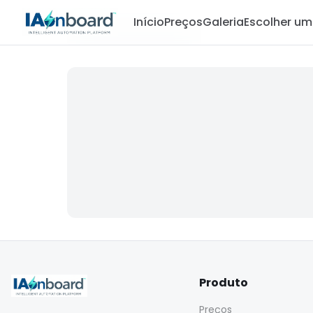
Início
Preços
Galeria
Escolher u
Produto
Preços